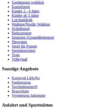
Gerätturnen weiblich
Kampfsport
Kinder 2 - 4 Jahre
Kinder ab 3 Jahre
Leichtathletik
Walking/Nordic Walking
Schießsport
Parkoursport
Senioren-/Gesundheitssport
Showtanz
Sport für Frauen
Sportabzeichen
Yoga
Volleyball
Sonstige Angebote
Karneval LiHoNa
Fanfarenzug
Nachmittagstreff
Brauchtum
Vermietung Jahnstube
Anfahrt und Sportstätten