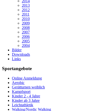
2014
2013
2012
2011
2010
2009
2008
2007
2006
2005
2004
Bilder
Downloads
Links
Sportangebote
Online Anmeldung
Aerobic
Gerätturnen weiblich
Kampfsport
Kinder 2 - 4 Jahre
Kinder ab 3 Jahre
Leichtathletik
Walking/Nordic Walking