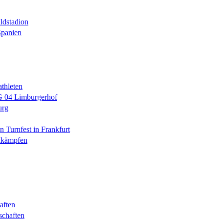
ldstadion
Spanien
athleten
TG 04 Limburgerhof
urg
 Turnfest in Frankfurt
enkämpfen
aften
schaften