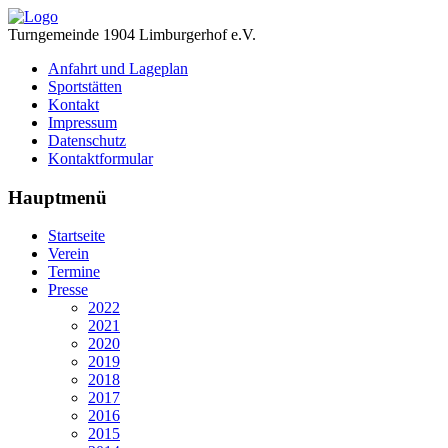
Turngemeinde 1904 Limburgerhof e.V.
Anfahrt und Lageplan
Sportstätten
Kontakt
Impressum
Datenschutz
Kontaktformular
Hauptmenü
Startseite
Verein
Termine
Presse
2022
2021
2020
2019
2018
2017
2016
2015