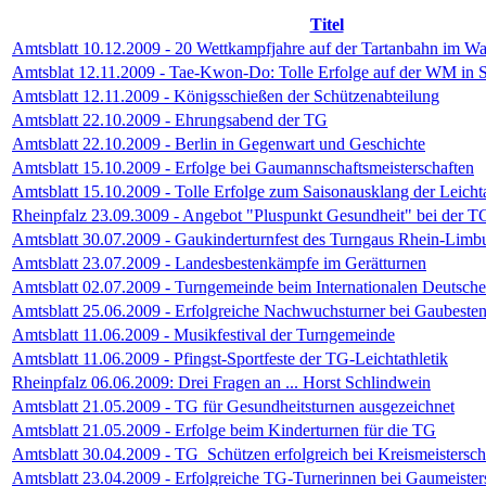
Titel
Amtsblatt 10.12.2009 - 20 Wettkampfjahre auf der Tartanbahn im Wa
Amtsblat 12.11.2009 - Tae-Kwon-Do: Tolle Erfolge auf der WM in 
Amtsblatt 12.11.2009 - Königsschießen der Schützenabteilung
Amtsblatt 22.10.2009 - Ehrungsabend der TG
Amtsblatt 22.10.2009 - Berlin in Gegenwart und Geschichte
Amtsblatt 15.10.2009 - Erfolge bei Gaumannschaftsmeisterschaften
Amtsblatt 15.10.2009 - Tolle Erfolge zum Saisonausklang der Leicht
Rheinpfalz 23.09.3009 - Angebot "Pluspunkt Gesundheit" bei der 
Amtsblatt 30.07.2009 - Gaukinderturnfest des Turngaus Rhein-Limb
Amtsblatt 23.07.2009 - Landesbestenkämpfe im Gerätturnen
Amtsblatt 02.07.2009 - Turngemeinde beim Internationalen Deutschen
Amtsblatt 25.06.2009 - Erfolgreiche Nachwuchsturner bei Gaubest
Amtsblatt 11.06.2009 - Musikfestival der Turngemeinde
Amtsblatt 11.06.2009 - Pfingst-Sportfeste der TG-Leichtathletik
Rheinpfalz 06.06.2009: Drei Fragen an ... Horst Schlindwein
Amtsblatt 21.05.2009 - TG für Gesundheitsturnen ausgezeichnet
Amtsblatt 21.05.2009 - Erfolge beim Kinderturnen für die TG
Amtsblatt 30.04.2009 - TG_Schützen erfolgreich bei Kreismeistersch
Amtsblatt 23.04.2009 - Erfolgreiche TG-Turnerinnen bei Gaumeister